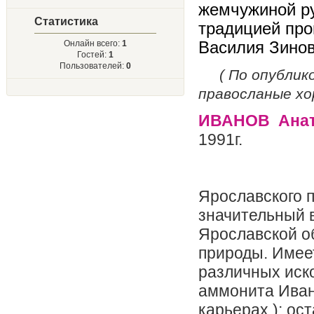
жемчужиной ру
Статистика
традицией про
Василия Зинов
Онлайн всего:
1
Гостей:
1
Пользователей:
0
( По опублико
правосланые хо
ИВАНОВ
Ана
1991г.
Ярославского п
значительный в
Ярославской об
природы. Имее
различных иско
аммонита Иван
карьерах ): ос