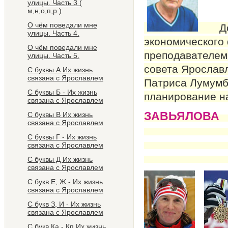
улицы. Часть 3 (
м,н,о,п,р )
О чём поведали мне
Докт
улицы. Часть 4.
экономического 
О чём поведали мне
преподавателем
улицы. Часть 5.
совета Ярославл
С буквы А Их жизнь
связана с Ярославлем
Патриса Лумумбы
C буквы Б - Их жизнь
планирование на
связана с Ярославлем
ЗАВЬЯЛОВА
С буквы В Их жизнь
связана с Ярославлем
С буквы Г - Их жизнь
связана с Ярославлем
С буквы Д Их жизнь
связана с Ярославлем
С букв Е, Ж - Их жизнь
связана с Ярославлем
C букв З, И - Их жизнь
связана с Ярославлем
C букв Ка - Кп Их жизнь