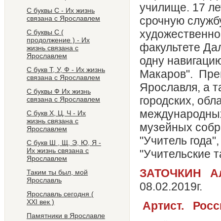
училище. 17 ле
С буквы С - Их жизнь
связана с Ярославлем
срочную службу
художественно
С буквы С (
продолжение ) - Их
факультете Да
жизнь связана с
Ярославлем
одну навигаци
С букв Т, У, Ф - Их жизнь
Макаров". Пре
связана с Ярославлем
Ярославля, а 
С буквы Ф Их жизнь
городских, обл
связана с Ярославлем
международных
С букв Х, Ц, Ч - Их
жизнь связана с
музейных соб
Ярославлем
"Учитель года"
С букв Ш , Щ, Э, Ю, Я -
Их жизнь связана с
"Учительск
Ярославлем
ЗАТОЧКИН
А
Таким ты был, мой
Ярославль
08.02.2019г.
Ярославль сегодня (
ХХI век )
А
ртист. Росс
Памятники в Ярославле