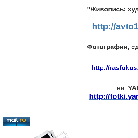
"Живопись: 
http://avto
Фотографии, с
в RAS
http://rasfoku
на YA
http://fotki.