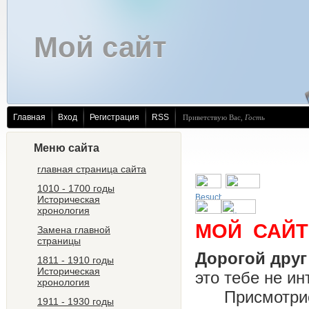
Мой сайт
Главная
Вход
Регистрация
RSS
Приветствую Вас
,
Гость
Меню сайта
главная страница сайта
1010 - 1700 годы
Историческая
хронология
МОЙ САЙТ
Замена главной
страницы
Дорогой друг 
1811 - 1910 годы
Историческая
это т
хронология
Присмотрись
1911 - 1930 годы