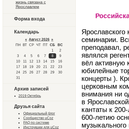
Компо
жизнь связана с
Ярославлем
Российска
Форма входа
Ярославского 
Календарь
семинарии. Вс
«
Август 2026
»
ПН
ВТ
СР
ЧТ
ПТ
СБ
ВС
преподавал, р
1
2
являлся реген
3
4
5
6
7
8
9
вёл активную 
10
11
12
13
14
15
16
17
18
19
20
21
22
23
юбилейные тор
24
25
26
27
28
29
30
концерты ). К
31
церковным ком
Архив записей
внимания ни о
2019 Октябрь
в Ярославской
Друзья сайта
кантаты к 200
Официальный блог
600-летию осн
Сообщество uCoz
FAQ по системе
музыкального 
Инструкции для uCoz