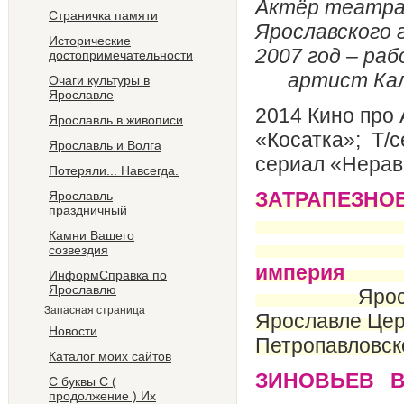
Актёр театра 
Страничка памяти
Ярославского 
Исторические
2007 год – ра
достопримечательности
артист Кал
Очаги культуры в
Ярославле
2014 Кино про 
Ярославль в живописи
«Косатка»; Т/
Ярославль и Волга
сериал «Нерав
Потеряли... Навсегда.
ЗАТРАПЕЗНО
Ярославль
праздничный
Камни Вашего
Ро
созвездия
империя
ИнформСправка по
Ярославлю
Ярославск
Запасная страница
Ярославле Цер
Новости
Петропавловск
Каталог моих сайтов
ЗИН
С буквы С (
продолжение ) Их