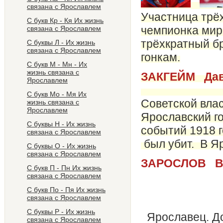
связана с Ярославлем
Участница трё
С букв Кр - Кя Их жизнь
ч
емпионка мира
связана с Ярославлем
трёхкратный б
С буквы Л - Их жизнь
связана с Ярославлем
гонкам.
С букв М - Мн - Их
жизнь связана с
ЗАКГЕЙМ Да
Ярославлем
Посл
C букв Мо - Мя Их
Советской влас
жизнь связана с
Ярославлем
Ярославский г
С буквы Н - Их жизнь
событий 1918 г
связана с Ярославлем
был убит. В Яр
C буквы О - Их жизнь
связана с Ярославлем
ЗАРОСЛ
С букв П - Пн Их жизнь
Худож
связана с Ярославлем
ССС
С букв По - Пя Их жизнь
связана с Ярославлем
С буквы Р - Их жизнь
Ярославец. До
связана с Ярославлем