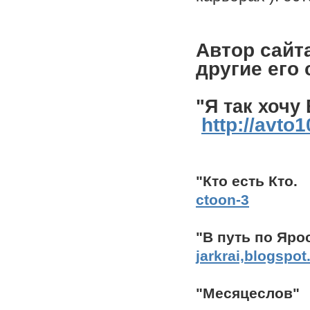
Автор сайт
другие его 
"Я так хочу
http://avto
"Кто есть 
ctoon-3
"В путь по Я
jarkrai,blogspo
"Месяцесл