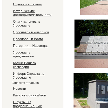
Страничка памяти
Исторические
достопримечательности
Очаги культуры в
Ярославле
Ярославль в живописи
Ярославль и Волга
Потеряли... Навсегда.
Ярославль
праздничный
Камни Вашего
созвездия
ИнформСправка по
Ярославлю
Запасная страница
Новости
Каталог моих сайтов
С буквы С (
продолжение ) Их