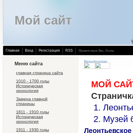
Мой сайт
Главная
Вход
Регистрация
RSS
Приветствую Вас
,
Гость
Меню сайта
главная страница сайта
1010 - 1700 годы
МОЙ САЙТ
Историческая
хронология
Страничк
Замена главной
страницы
1. Леонтье
1811 - 1910 годы
Историческая
2. Музей 
хронология
Леонтьевское
1911 - 1930 годы