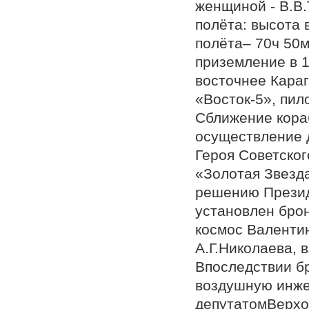
женщиной - В.В
полёта: высота в
полёта– 70ч 50м
приземление в 1
восточнее Караг
«Восток-5», пи
Сближение кораб
осуществление д
Героя Советско
«Золотая Звезд
решению Презид
установлен бро
космос Валенти
А.Г.Николаева, 
Впоследствии бр
воздушную инже
депутатомВерхо