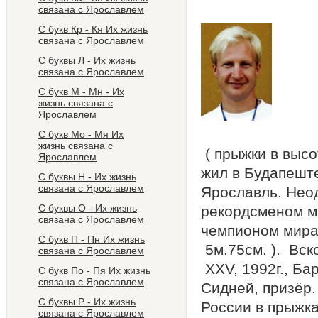
Р
связана с Ярославлем
С букв Кр - Кя Их жизнь
связана с Ярославлем
С буквы Л - Их жизнь
связана с Ярославлем
С букв М - Мн - Их
жизнь связана с
Ярославлем
C букв Мо - Мя Их
жизнь связана с
( прыжки в высо
Ярославлем
жил в Будапеште
С буквы Н - Их жизнь
связана с Ярославлем
Ярославль. Нео
C буквы О - Их жизнь
рекордсменом м
связана с Ярославлем
чемпионом мира
С букв П - Пн Их жизнь
5м.75см. ). Вск
связана с Ярославлем
ХХV, 1992г., Бар
С букв По - Пя Их жизнь
связана с Ярославлем
Сидней, призёр.
С буквы Р - Их жизнь
России в прыжка
связана с Ярославлем