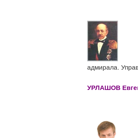
Отсл
адмирала. Упра
УРЛАШОВ Евге
П
Р