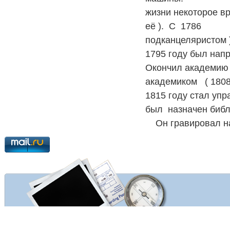
жизни некоторое в
её ).
С
1786
подканцеляристом )
1795 году был напр
Окончил академию
академиком
( 180
1815 году стал уп
был
назначен биб
Он гравировал 