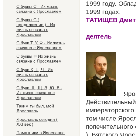
1999 году. Обла
С буквы С - Их жизнь
1999 годах.
связана с Ярославлем
ТАТИЩЕ
С буквы С (
продолжение ) - Их
жизнь связана с
Ярославлем
д
С букв Т, У, Ф - Их жизнь
Росси
связана с Ярославлем
С буквы Ф Их жизнь
связана с Ярославлем
С букв Х, Ц, Ч - Их
жизнь связана с
Ярославлем
С букв Ш , Щ, Э, Ю, Я -
Их жизнь связана с
Яросл
Ярославлем
Действительный 
Таким ты был, мой
императорского 
Ярославль
том числе Яросл
Ярославль сегодня (
ХХI век )
попечительного 
Памятники в Ярославле
), Вятского Яро