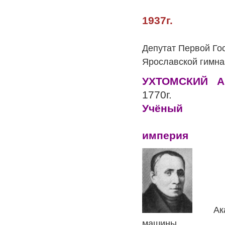
Рожд.
1937г.
Князь. Либ
Депутат Первой Го
Ярославской гимна
УХТОМСКИЙ Ан
1770
У
Ро
империя
Ак
машин