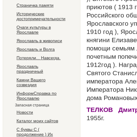
Страничка памяти
приютов ( 1913 
Исторические
Российского об
достопримечательности
Ярославского уп
Очаги культуры в
1910 год ), Яро
Ярославле
княгини Елизав
Ярославль в живописи
помощи семьям л
Ярославль и Волга
почетным попеч
Потеряли... Навсегда.
1912год ). Нагр
Ярославль
праздничный
Святого Станис
Камни Вашего
императора Алек
созвездия
Императора Нико
ИнформСправка по
дома Романовых
Ярославлю
Запасная страница
ТЕЛКОВ Дмит
Новости
19
Каталог моих сайтов
С буквы С (
С
продолжение ) Их