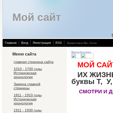
Мой сайт
Главная
Вход
Регистрация
RSS
Приветствую Вас
,
Гость
Меню сайта
главная страница сайта
МОЙ САЙТ
1010 - 1700 годы
ИХ ЖИЗНЬ
Историческая
хронология
буквы Т, У,
Замена главной
страницы
СМОТРИ И 
1811 - 1910 годы
Историческая
хронология
1911 - 1930 годы