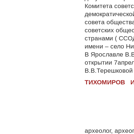
Комитета совет
демократическо
совета обществ
советских общес
странами ( ССОД
имени – село Ни
В Ярославле В.В
открытии 7апрел
В.В.Терешковой
ТИХОМИР
археолог, архео