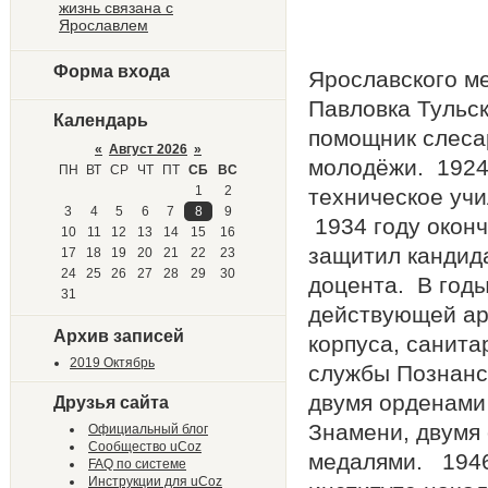
жизнь связана с
Ярославлем
В 1950
Форма входа
Ярославского м
Павловка Тульск
Календарь
помощник слесар
«
Август 2026
»
молодёжи. 1924-
ПН
ВТ
СР
ЧТ
ПТ
СБ
ВС
1
2
техническое учи
3
4
5
6
7
8
9
1934 году окон
10
11
12
13
14
15
16
защитил кандид
17
18
19
20
21
22
23
24
25
26
27
28
29
30
доцента. В годы
31
действующей ар
Архив записей
корпуса, санита
2019 Октябрь
службы Познанск
двумя орденами 
Друзья сайта
Знамени, двумя
Официальный блог
Сообщество uCoz
медалями. 1946
FAQ по системе
Инструкции для uCoz