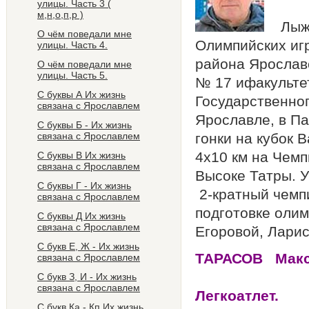
улицы. Часть 3 (
м,н,о,п,р )
Лыжни
О чём поведали мне
Олимпийских иг
улицы. Часть 4.
района Ярослав
О чём поведали мне
улицы. Часть 5.
№ 17 ифакульте
С буквы А Их жизнь
Государственног
связана с Ярославлем
Ярославле, в П
C буквы Б - Их жизнь
связана с Ярославлем
гонки на кубок 
4x10 км на Чем
С буквы В Их жизнь
связана с Ярославлем
Высоке Татры. У
С буквы Г - Их жизнь
2-кратный чемпи
связана с Ярославлем
подготовке оли
С буквы Д Их жизнь
связана с Ярославлем
Егоровой, Ларис
С букв Е, Ж - Их жизнь
ТАРАСО
связана с Ярославлем
Сп
C букв З, И - Их жизнь
связана с Ярославлем
Ле
C букв Ка - Кп Их жизнь