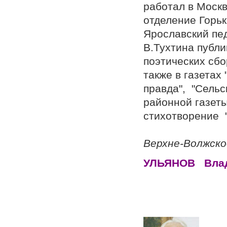
работал в Москв
отделение Горь
Ярославский пед
В.Тухтина публи
поэтических сбо
также в газетах
правда", "Сельс
районной газеты
стихотворение 
Верхне-Волжско
УЛЬЯНОВ Вл
Х
СССР