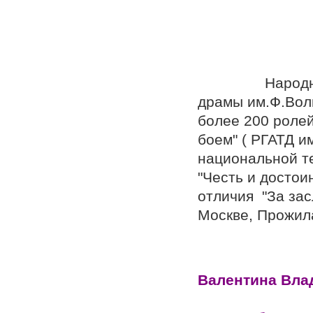
ССС
См. 19
Народн
драмы им.Ф.Волк
более 200 ролей
боем" ( РГ
национальной т
"Честь и достои
отличия "За зас
Москве, Прожила
Валентина Вла
Лётч