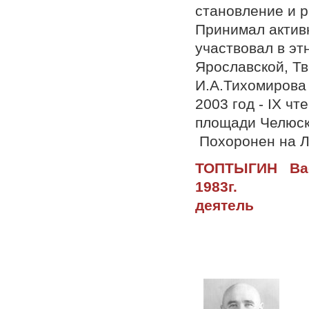
становление и р
Принимал актив
участвовал в эт
Ярославской, Тв
И.А.Тихомирова
2003 год - IX ч
площади Челюск
Похоронен на Л
ТОПТЫГИН В
1983
д
С