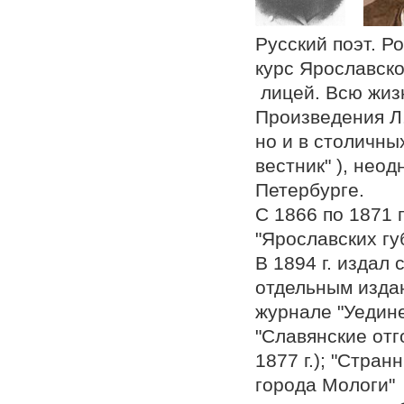
Русский поэт. Р
курс Ярославск
лицей. Всю жиз
Произведения Л
но и в столичны
вестник" ), нео
Петербурге.
С 1866 по 1871
"Ярославских гу
В 1894 г. издал
отдельным изда
журнале "Уедине
"Славянские отг
1877 г.); "Стра
города Мологи" 